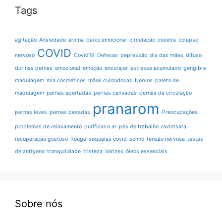
Tags
agitação
Ansiedade
aroma
baixo emocional
circulação
coceira
colapso
COVID
nervoso
Covid19
Defesas
depressão
dia das mães
difuso
dor nas pernas
emocional
emoção
encorajar
estresse acumulado
gengibre
maquiagem
mia cosméticos
mãos cuidadosas
Nervos
paleta de
maquiagem
pernas apertadas
pernas cansadas
pernas de circulação
pranarom
pernas leves
pernas pesadas
Preocupações
problemas de relaxamento
purificar o ar
pés de trabalho
ravintsara
recuperação gostoso
Rouge
sequelas covid
sonho
tensão nervosa
testes
de antígeno
tranquilidade
tristeza
Varizes
óleos essenciais
Sobre nós