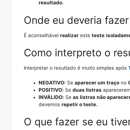
resultado.
Onde eu deveria fazer
É aconselhável
realizar
este
teste
isoladam
Como interpreto o res
Interpretar o resultado é muito simples após
NEGATIVO:
Se
aparecer um traço
no
POSITIVO:
Se
duas listras
aparecere
INVÁLIDO:
Se
as listras não aparece
devemos
repetir o teste.
O que fazer se eu tive