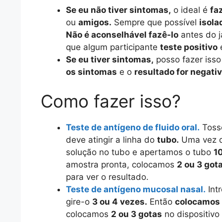
Se eu não tiver sintomas,
o ideal é
fa
ou
amigos.
Sempre que possível
isol
Não é aconselhável fazê-lo
antes do j
que algum participante
teste positivo
Se eu tiver sintomas,
posso fazer iss
os sintomas
e o
resultado for negati
Como fazer isso?
Teste de antígeno de fluido oral.
Tos
deve atingir a linha do
tubo.
Uma vez 
solução no tubo e apertamos o tubo
1
amostra pronta, colocamos
2 ou 3 got
para ver o resultado.
Teste de antígeno mucosal nasal.
Int
gire-o
3 ou 4 vezes.
Então
colocamos 
colocamos
2 ou 3 gotas
no dispositivo