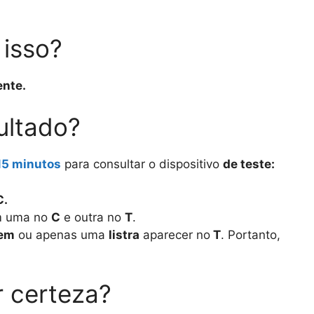
 isso?
ente.
ultado?
15 minutos
para consultar o dispositivo
de teste:
C.
m uma no
C
e outra no
T
.
rem
ou apenas uma
listra
aparecer no
T
. Portanto,
r certeza?