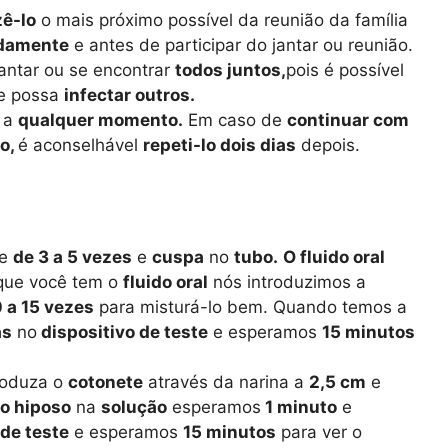
zê-lo
o mais próximo possível da reunião da família
adamente
e antes de participar do jantar ou reunião.
antar ou se encontrar
todos juntos,
pois é possível
e possa
infectar outros.
o a
qualquer momento.
Em caso de
continuar com
vo,
é aconselhável
repeti-lo dois dias
depois.
se
de 3 a 5 vezes
e
cuspa
no
tubo.
O fluido oral
que você tem o
fluido oral
nós introduzimos a
0 a 15 vezes
para misturá-lo bem. Quando temos a
as
no
dispositivo de teste
e esperamos
15 minutos
roduza o
cotonete
através da narina a
2,5 cm
e
o hiposo
na
solução
esperamos
1 minuto
e
de teste
e esperamos
15 minutos
para ver o