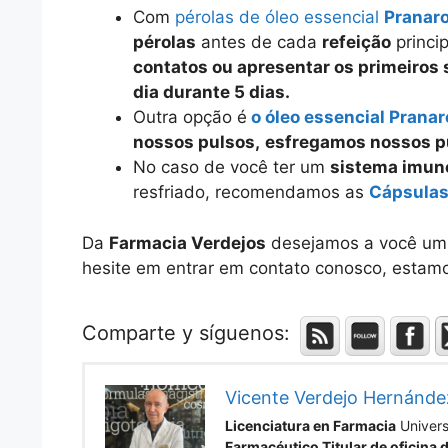
Com
pérolas de óleo essencial
Pranar
pérolas
antes de cada
refeição
princi
contatos ou apresentar os primeiros
dia durante 5 dias.
Outra opção é
o óleo essencial Prana
nossos pulsos,
esfregamos nossos p
No caso de você ter um
sistema imuno
resfriado, recomendamos as
Cápsulas
Da
Farmacia Verdejos
desejamos a você u
hesite em entrar em contato conosco, estamo
Comparte y síguenos:
Vicente Verdejo Hernánde
Licenciatura en Farmacia
Univer
Farmacéutico Titular de oficina 