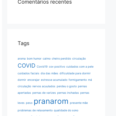
Comentários recentes
Tags
aroma
bom humor
calmo
cheiro perdido
circulação
COVID
Covid19
cov positivo
cuidados com a pele
cuidados faciais
dia das mães
dificuldade para dormir
dormir
encorajar
estresse acumulado
formigamento
má
circulação
nervos acuulados
perdeu o gosto
pernas
apertadas
pernas de varizes
pernas inchadas
pernas
pranarom
leves
peso
presente mãe
problemas de relaxamento
qualidade do sono