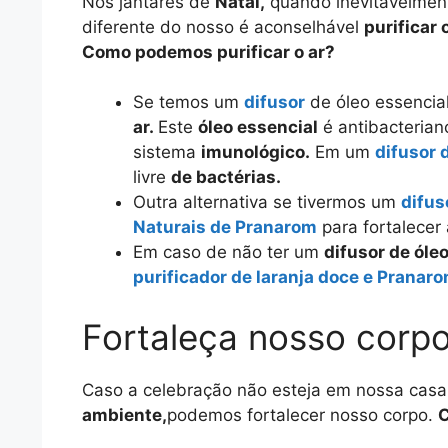
Nos jantares de
Natal,
quando inevitavelme
diferente do nosso é aconselhável
purificar 
Como podemos purificar o ar?
Se temos um
difusor
de óleo essencia
ar.
Este
óleo essencial
é antibacterian
sistema
imunológico.
Em um
difusor 
livre
de bactérias.
Outra alternativa se tivermos um
difus
Naturais de Pranarom
para fortalece
Em caso de não ter um
difusor de óle
purificador de laranja doce e Pranar
Fortaleça nosso corp
Caso a celebração não esteja em nossa cas
ambiente,
podemos fortalecer nosso corpo.
C