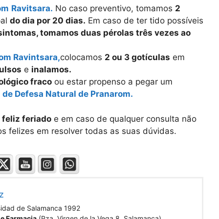
om
Ravitsara.
No caso preventivo, tomamos
2
pal
do dia por 20 dias.
Em caso de ter tido possíveis
 sintomas, tomamos duas pérolas três vezes ao
rom Ravintsara,
colocamos
2 ou 3 gotículas
em
ulsos
e
inalamos.
lógico fraco
ou estar propenso a pegar um
 de Defesa Natural de Pranarom.
m
feliz feriado
e em caso de qualquer consulta não
s felizes em resolver todas as suas dúvidas.
z
sidad de Salamanca 1992
de Farmacia
(Pza. Virgen de la Vega 8, Salamanca)