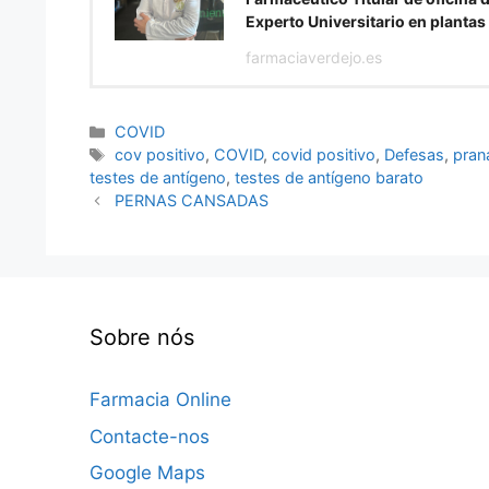
Experto Universitario en plantas
farmaciaverdejo.es
Categorias
COVID
Etiquetas
cov positivo
,
COVID
,
covid positivo
,
Defesas
,
pran
testes de antígeno
,
testes de antígeno barato
PERNAS CANSADAS
Sobre nós
Farmacia Online
Contacte-nos
Google Maps