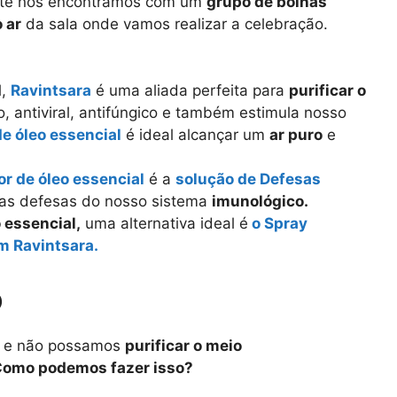
nte nos encontramos com um
grupo de bolhas
o ar
da sala onde vamos realizar a celebração.
l,
Ravintsara
é uma aliada perfeita para
purificar o
o, antiviral, antifúngico e também estimula nosso
de óleo essencial
é ideal alcançar um
ar puro
e
or de óleo essencial
é a
solução de Defesas
r as defesas do nosso sistema
imunológico.
o essencial,
uma alternativa ideal é
o Spray
om Ravintsara.
o
a e não possamos
purificar o meio
omo podemos fazer isso?