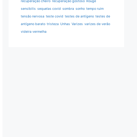
recuperação cheiro
recuperação gostoso
Rouge
sensibilis
sequelas covid
sombra
sonho
tempo ruim
tensão nervosa
teste covid
testes de antígeno
testes de
antígeno barato
tristeza
Unhas
Varizes
varizes de verão
videira vermelha