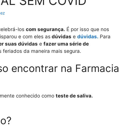
TAL SEM COVID
dez
celebrá-los
com segurança.
É por isso que nos
isparou e com eles as
dúvidas
e
dúvidas.
Para
er suas dúvidas
e
fazer uma série de
s feriados da maneira mais segura.
so encontrar na Farmacia
mente conhecido como
teste de saliva.
so?