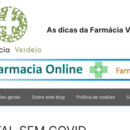
As dicas da Farmácia V
ões gerais
Sobre este blog
Política de cookies
S