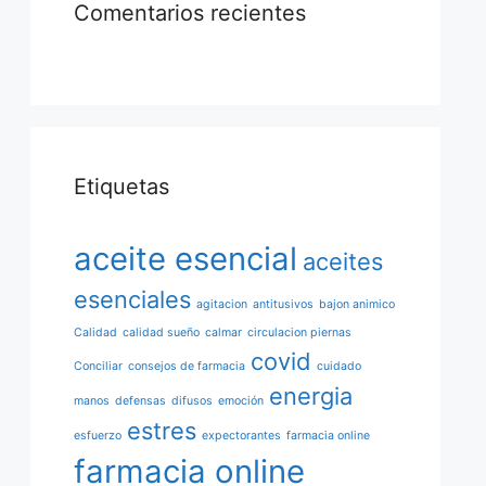
Comentarios recientes
Etiquetas
aceite esencial
aceites
esenciales
agitacion
antitusivos
bajon animico
Calidad
calidad sueño
calmar
circulacion piernas
covid
Conciliar
consejos de farmacia
cuidado
energia
manos
defensas
difusos
emoción
estres
esfuerzo
expectorantes
farmacia online
farmacia online