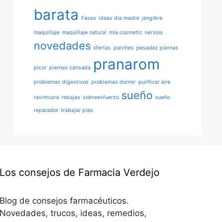
barata
Fases
ideas dia madre
jengibre
maquillaje
maquillaje natural
mia cosmetic
nervios
novedades
ofertas
parches
pesadez piernas
pranarom
picor
piernas cansada
problemas digestivos
problemas dormir
purificar aire
sueño
ravintsara
rebajas
sobreesfuerzo
sueño
reparador
trabajar pies
Los consejos de Farmacia Verdejo
Blog de consejos farmacéuticos.
Novedades, trucos, ideas, remedios,