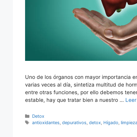
Uno de los órganos con mayor importancia en 
varias veces al día, sintetiza multitud de hor
entre otras funciones, por ello debemos tene
estable, hay que tratar bien a nuestro …
Leer
Categorías
Detox
Etiquetas
antioxidantes
,
depurativos
,
detox
,
Hígado
,
limpiez