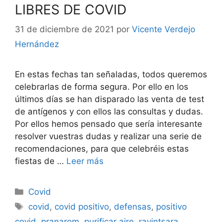
LIBRES DE COVID
31 de diciembre de 2021
por
Vicente Verdejo
Hernández
En estas fechas tan señaladas, todos queremos
celebrarlas de forma segura. Por ello en los
últimos días se han disparado las venta de test
de antígenos y con ellos las consultas y dudas.
Por ellos hemos pensado que sería interesante
resolver vuestras dudas y realizar una serie de
recomendaciones, para que celebréis estas
fiestas de …
Leer más
Categorías
Covid
Etiquetas
covid
,
covid positivo
,
defensas
,
positivo
covid
,
pranarom
,
purificar aire
,
ravintsara
,