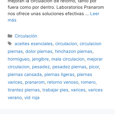
mejoran la circulación de retorno, tanto por
fuera como por dentro. Laboratorios Pranarom
nos ofrece unas soluciones efectivas …
Leer
más
Categorías
Circulación
Etiquetas
aceites esenciales
,
circulacion
,
circulacion
piernas
,
dolor piernas
,
hinchazon piernas
,
hormigueo
,
jengibre
,
mala circulacion
,
mejorar
circulacion
,
pesadez
,
pesadez piernas
,
picor
,
piernas cansada
,
piernas ligeras
,
piernas
varices
,
pranarom
,
retorno venoso
,
romero
,
tirantez piernas
,
trabajar pies
,
varices
,
varices
verano
,
vid roja