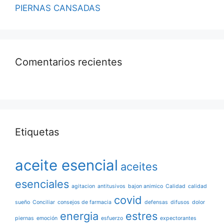
PIERNAS CANSADAS
Comentarios recientes
Etiquetas
aceite esencial
aceites
esenciales
agitacion
antitusivos
bajon animico
Calidad
calidad
covid
sueño
Conciliar
consejos de farmacia
defensas
difusos
dolor
energia
estres
piernas
emoción
esfuerzo
expectorantes