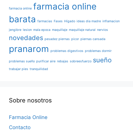
farmacia online
farmacia online
barata
farmacias
Fases
Hígado
ideas dia madre
inflamacion
jengibre
lesion
mala epoca
maquillaje
maquillaje natural
nervios
novedades
pesadez piernas
picor
piernas cansada
pranarom
problemas digestivos
problemas dormir
sueño
problemas sueño
purificar aire
rebajas
sobreesfuerzo
trabajar pies
tranquilidad
Sobre nosotros
Farmacia Online
Contacto