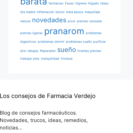
barata
farmacias
Fases
higiene
Hígado
ideas
dia madre
inflamacion
lesion
mala epoca
maquillaje
novedades
natural
picor
piernas cansada
pranarom
piernas ligeras
problemas
digestivos
problemas dormir
problemas sueño
purificar
sueño
aire
rebajas
Reparador
tirantez piernas
trabajar pies
tranquilidad
tristeza
Los consejos de Farmacia Verdejo
Blog de consejos farmacéuticos.
Novedades, trucos, ideas, remedios,
noticias…