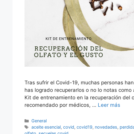
Tras sufrir el Covid-19, muchas personas han
has logrado recuperarlos o no lo notas como 
Kit de entrenamiento en la recuperación del o
recomendado por médicos, …
Leer más
Categorías
General
Etiquetas
aceite esencial
,
covid
,
covid19
,
novedades
,
perdid
olfato
,
secuelas covid