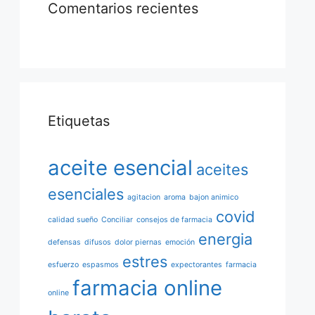
Comentarios recientes
Etiquetas
aceite esencial
aceites
esenciales
agitacion
aroma
bajon animico
covid
calidad sueño
Conciliar
consejos de farmacia
energia
defensas
difusos
dolor piernas
emoción
estres
esfuerzo
espasmos
expectorantes
farmacia
farmacia online
online