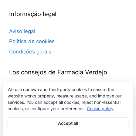
Informação legal
Aviso legal
Política de cookies
Condições gerais
Los consejos de Farmacia Verdejo
Blog de consejos farmacéuticos.
We use our own and third-party cookies to ensure the
website works properly, measure usage, and improve our
Novedades, trucos, ideas, remedios, noticias…
services. You can accept all cookies, reject non-essential
Todo sobre medicamentos, defensas,
cookies, or configure your preferences.
Cookie policy
cosmética, salud, bienestar…
Con la experiencia del equipo de la Farmacia
Accept all
Verdejo. Toda una vida junto a ti.