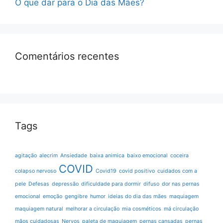
O que dar para o Dia das Mães?
Comentários recentes
Tags
agitação
alecrim
Ansiedade
baixa animica
baixo emocional
coceira
COVID
colapso nervoso
Covid19
covid positivo
cuidados com a
pele
Defesas
depressão
dificuldade para dormir
difuso
dor nas pernas
emocional
emoção
gengibre
humor
ideias do dia das mães
maquiagem
maquiagem natural
melhorar a circulação
mia cosméticos
má circulação
mãos cuidadosas
Nervos
paleta de maquiagem
pernas cansadas
pernas