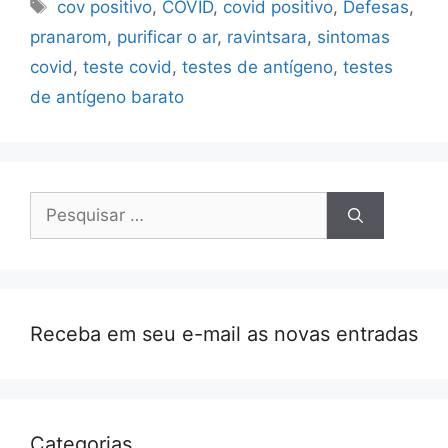
Etiquetas
cov positivo
,
COVID
,
covid positivo
,
Defesas
,
pranarom
,
purificar o ar
,
ravintsara
,
sintomas
covid
,
teste covid
,
testes de antígeno
,
testes
de antígeno barato
Pesquisar
por:
Receba em seu e-mail as novas entradas
Categorias