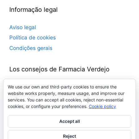
Informação legal
Aviso legal
Política de cookies
Condições gerais
Los consejos de Farmacia Verdejo
Blog de consejos farmacéuticos.
We use our own and third-party cookies to ensure the
website works properly, measure usage, and improve our
Novedades, trucos, ideas, remedios, noticias…
services. You can accept all cookies, reject non-essential
Todo sobre medicamentos, defensas,
cookies, or configure your preferences.
Cookie policy
cosmética, salud, bienestar…
Con la experiencia del equipo de la Farmacia
Accept all
Verdejo. Toda una vida junto a ti.
Reject