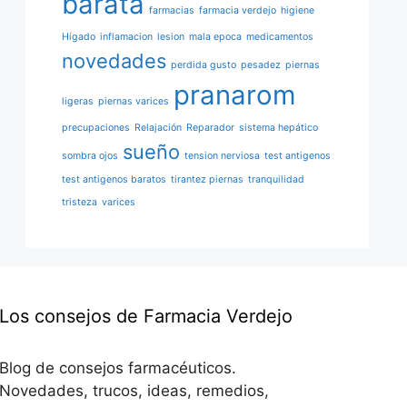
barata
farmacias
farmacia verdejo
higiene
Hígado
inflamacion
lesion
mala epoca
medicamentos
novedades
perdida gusto
pesadez
piernas
pranarom
ligeras
piernas varices
precupaciones
Relajación
Reparador
sistema hepático
sueño
sombra ojos
tension nerviosa
test antigenos
test antigenos baratos
tirantez piernas
tranquilidad
tristeza
varices
Los consejos de Farmacia Verdejo
Blog de consejos farmacéuticos.
Novedades, trucos, ideas, remedios,