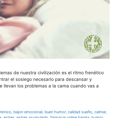
mas de nuestra civilización es el ritmo frenético
trar el sosiego necesario para descansar y
e se llevan los problemas a la cama cuando vas a
animico
,
bajon emocional
,
buen humor
,
calidad sueño
,
calmar
,
a
,
estres
,
estres acumulado
,
farmacia online barata
,
humor
,