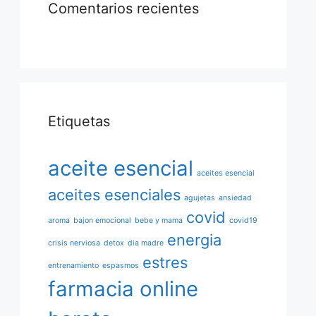
Comentarios recientes
Etiquetas
aceite esencial
aceites esencial
aceites esenciales
agujetas
ansiedad
covid
aroma
bajon emocional
bebe y mama
covid19
energia
crisis nerviosa
detox
dia madre
estres
entrenamiento
espasmos
farmacia online