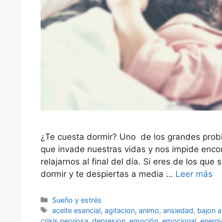
¿Te cuesta dormir? Uno de los grandes proble
que invade nuestras vidas y nos impide encon
relajarnos al final del día. Si eres de los qu
dormir y te despiertas a media …
Leer más
Categorías
Sueño y estrés
Etiquetas
aceite esencial
,
agitacion
,
animo
,
ansiedad
,
bajon 
crisis nerviosa
,
depresion
,
emoción
,
emocional
,
energi