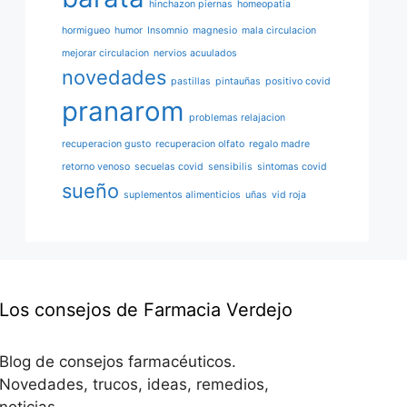
hinchazon piernas
homeopatia
hormigueo
humor
Insomnio
magnesio
mala circulacion
mejorar circulacion
nervios acuulados
novedades
pastillas
pintauñas
positivo covid
pranarom
problemas relajacion
recuperacion gusto
recuperacion olfato
regalo madre
retorno venoso
secuelas covid
sensibilis
sintomas covid
sueño
suplementos alimenticios
uñas
vid roja
Los consejos de Farmacia Verdejo
Blog de consejos farmacéuticos.
Novedades, trucos, ideas, remedios,
noticias…