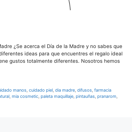
Madre ¿Se acerca el Día de la Madre y no sabes que
diferentes ideas para que encuentres el regalo ideal
ene gustos totalmente diferentes. Nosotros hemos
uidado manos
,
cuidado piel
,
dia madre
,
difusos
,
farmacia
atural
,
mia cosmetic
,
paleta maquillaje
,
pintauñas
,
pranarom
,