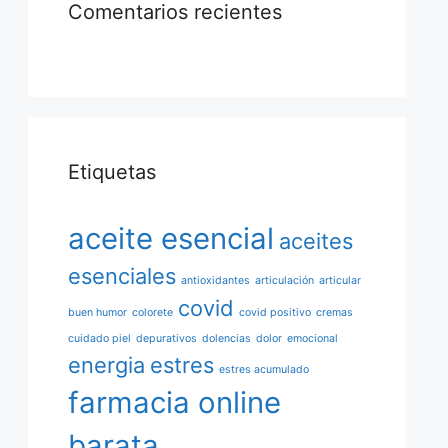
Comentarios recientes
Etiquetas
aceite esencial
aceites
esenciales
antioxidantes
articulación
articular
covid
buen humor
colorete
covid positivo
cremas
cuidado piel
depurativos
dolencias
dolor
emocional
energia
estres
estres acumulado
farmacia online
barata