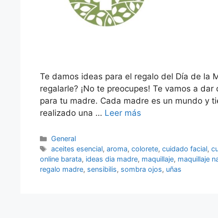
Te damos ideas para el regalo del Día de la 
regalarle? ¡No te preocupes! Te vamos a dar 
para tu madre. Cada madre es un mundo y ti
realizado una …
Leer más
Categorías
General
Etiquetas
aceites esencial
,
aroma
,
colorete
,
cuidado facial
,
c
online barata
,
ideas dia madre
,
maquillaje
,
maquillaje n
regalo madre
,
sensibilis
,
sombra ojos
,
uñas