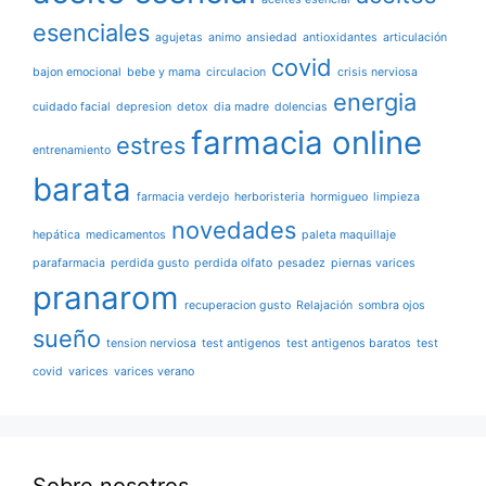
esenciales
agujetas
animo
ansiedad
antioxidantes
articulación
covid
bajon emocional
bebe y mama
circulacion
crisis nerviosa
energia
cuidado facial
depresion
detox
dia madre
dolencias
farmacia online
estres
entrenamiento
barata
farmacia verdejo
herboristeria
hormigueo
limpieza
novedades
hepática
medicamentos
paleta maquillaje
parafarmacia
perdida gusto
perdida olfato
pesadez
piernas varices
pranarom
recuperacion gusto
Relajación
sombra ojos
sueño
tension nerviosa
test antigenos
test antigenos baratos
test
covid
varices
varices verano
Sobre nosotros