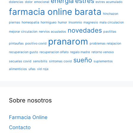
energia
estres
dolencias
dolor
emocional
estres acumulado
farmacia online barata
hinchazon
piernas
homeopatia
hormigueo
humor
Insomnio
magnesio
mala circulacion
novedades
mejorar circulacion
nervios acuulados
pastillas
pranarom
pintauñas
positivo covid
problemas relajacion
recuperacion gusto
recuperacion olfato
regalo madre
retorno venoso
sueño
secuelas covid
sensibilis
sintomas covid
suplementos
alimenticios
uñas
vid roja
Sobre nosotros
Farmacia Online
Contacto