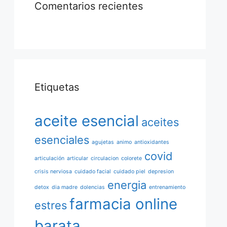
Comentarios recientes
Etiquetas
aceite esencial
aceites
esenciales
agujetas
animo
antioxidantes
covid
articulación
articular
circulacion
colorete
crisis nerviosa
cuidado facial
cuidado piel
depresion
energia
detox
dia madre
dolencias
entrenamiento
farmacia online
estres
barata