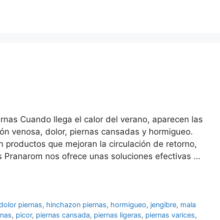
ernas Cuando llega el calor del verano, aparecen las
ción venosa, dolor, piernas cansadas y hormigueo.
productos que mejoran la circulación de retorno,
os Pranarom nos ofrece unas soluciones efectivas …
dolor piernas
,
hinchazon piernas
,
hormigueo
,
jengibre
,
mala
rnas
,
picor
,
piernas cansada
,
piernas ligeras
,
piernas varices
,