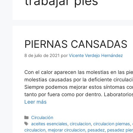
trabajar pies
PIERNAS CANSADAS
8 de julio de 2021
por
Vicente Verdejo Hernández
Con el calor aparecen las molestias en las pi
molestias causadas por la deficiente circula
Siempre podemos mejorar estos síntomas con 
tanto por fuera como por dentro. Laboratori
Leer más
Categorías
Circulación
Etiquetas
aceites esenciales
,
circulacion
,
circulacion piernas
,
circulacion
,
mejorar circulacion
,
pesadez
,
pesadez pie