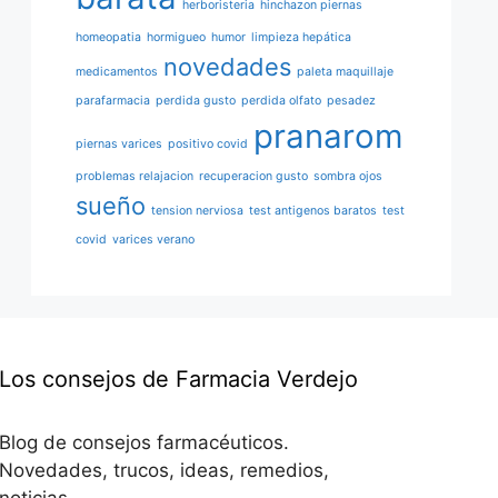
herboristeria
hinchazon piernas
homeopatia
hormigueo
humor
limpieza hepática
novedades
medicamentos
paleta maquillaje
parafarmacia
perdida gusto
perdida olfato
pesadez
pranarom
piernas varices
positivo covid
problemas relajacion
recuperacion gusto
sombra ojos
sueño
tension nerviosa
test antigenos baratos
test
covid
varices verano
Los consejos de Farmacia Verdejo
Blog de consejos farmacéuticos.
Novedades, trucos, ideas, remedios,
noticias…