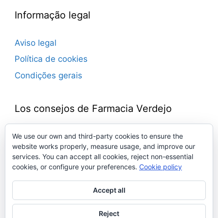
Informação legal
Aviso legal
Política de cookies
Condições gerais
Los consejos de Farmacia Verdejo
Blog de consejos farmacéuticos.
We use our own and third-party cookies to ensure the
website works properly, measure usage, and improve our
Novedades, trucos, ideas, remedios, noticias…
services. You can accept all cookies, reject non-essential
Todo sobre medicamentos, defensas,
cookies, or configure your preferences.
Cookie policy
cosmética, salud, bienestar…
Con la experiencia del equipo de la Farmacia
Accept all
Verdejo. Toda una vida junto a ti.
Reject