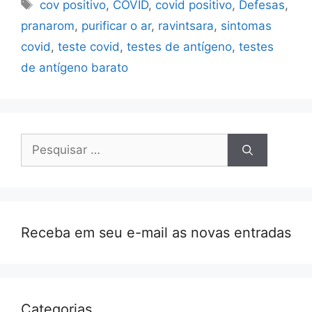
Etiquetas
cov positivo
,
COVID
,
covid positivo
,
Defesas
,
pranarom
,
purificar o ar
,
ravintsara
,
sintomas
covid
,
teste covid
,
testes de antígeno
,
testes
de antígeno barato
Pesquisar
por:
Receba em seu e-mail as novas entradas
Categorias