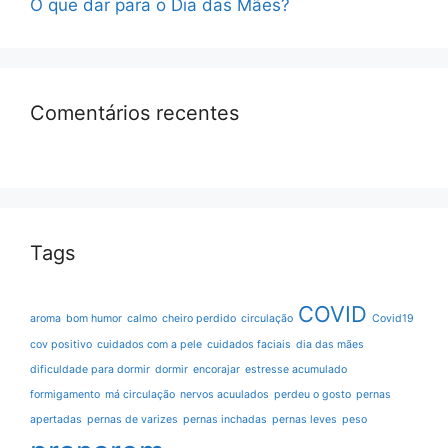
O que dar para o Dia das Mães?
Comentários recentes
Tags
COVID
aroma
bom humor
calmo
cheiro perdido
circulação
Covid19
cov positivo
cuidados com a pele
cuidados faciais
dia das mães
dificuldade para dormir
dormir
encorajar
estresse acumulado
formigamento
má circulação
nervos acuulados
perdeu o gosto
pernas
apertadas
pernas de varizes
pernas inchadas
pernas leves
peso