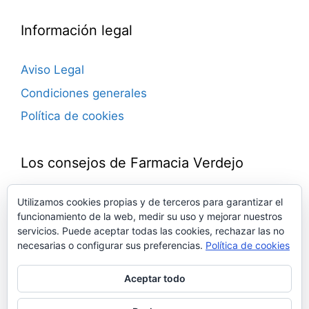
Información legal
Aviso Legal
Condiciones generales
Política de cookies
Los consejos de Farmacia Verdejo
Blog de consejos farmacéuticos.
Utilizamos cookies propias y de terceros para garantizar el
funcionamiento de la web, medir su uso y mejorar nuestros
Novedades, trucos, ideas, remedios, noticias…
servicios. Puede aceptar todas las cookies, rechazar las no
Todo sobre medicamentos, defensas,
necesarias o configurar sus preferencias.
Política de cookies
cosmética, salud, bienestar…
Con la experiencia del equipo de la Farmacia
Aceptar todo
Verdejo. Toda una vida junto a ti.