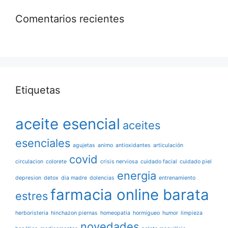
Comentarios recientes
Etiquetas
aceite esencial
aceites
esenciales
agujetas
animo
antioxidantes
articulación
covid
circulacion
colorete
crisis nerviosa
cuidado facial
cuidado piel
energia
depresion
detox
dia madre
dolencias
entrenamiento
farmacia online barata
estres
herboristeria
hinchazon piernas
homeopatia
hormigueo
humor
limpieza
novedades