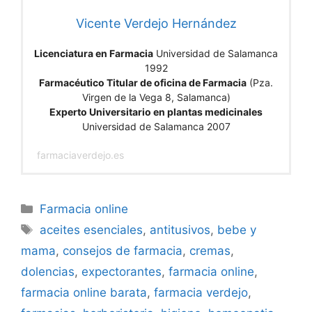
Vicente Verdejo Hernández
Licenciatura en Farmacia
Universidad de Salamanca
1992
Farmacéutico Titular de oficina de Farmacia
(Pza.
Virgen de la Vega 8, Salamanca)
Experto Universitario en plantas medicinales
Universidad de Salamanca 2007
farmaciaverdejo.es
Categorías
Farmacia online
Etiquetas
aceites esenciales
,
antitusivos
,
bebe y
mama
,
consejos de farmacia
,
cremas
,
dolencias
,
expectorantes
,
farmacia online
,
farmacia online barata
,
farmacia verdejo
,