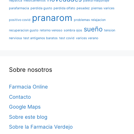
hepática
medicamentos
paleta maquillaje
parafarmacia
perdida gusto
perdida olfato
pesadez
piernas varices
pranarom
positivo covid
problemas relajacion
sueño
recuperacion gusto
retorno venoso
sombra ojos
tension
nerviosa
test antigenos baratos
test covid
varices verano
Sobre nosotros
Farmacia Online
Contacto
Google Maps
Sobre este blog
Sobre la Farmacia Verdejo