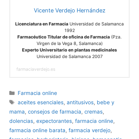
Vicente Verdejo Hernández
Licenciatura en Farmacia
Universidad de Salamanca
1992
Farmacéutico Titular de oficina de Farmacia
(Pza.
Virgen de la Vega 8, Salamanca)
Experto Universitario en plantas medicinales
Universidad de Salamanca 2007
farmaciaverdejo.es
Categorías
Farmacia online
Etiquetas
aceites esenciales
,
antitusivos
,
bebe y
mama
,
consejos de farmacia
,
cremas
,
dolencias
,
expectorantes
,
farmacia online
,
farmacia online barata
,
farmacia verdejo
,