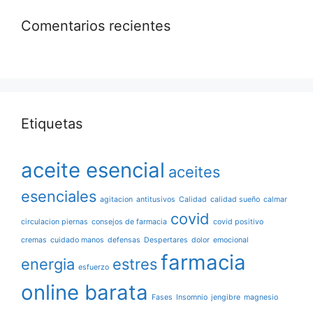
Comentarios recientes
Etiquetas
aceite esencial
aceites
esenciales
agitacion
antitusivos
Calidad
calidad sueño
calmar
covid
circulacion piernas
consejos de farmacia
covid positivo
cremas
cuidado manos
defensas
Despertares
dolor
emocional
farmacia
energia
estres
esfuerzo
online barata
Fases
Insomnio
jengibre
magnesio