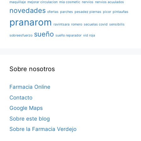
maquillaje
mejorar circulacion
mia cosmetic
nervios
nervios acuulados
novedades
ofertas
parches
pesadez piernas
picor
pintauñas
pranarom
ravintsara
romero
secuelas covid
sensibilis
sueño
sobreesfuerzo
sueño reparador
vid roja
Sobre nosotros
Farmacia Online
Contacto
Google Maps
Sobre este blog
Sobre la Farmacia Verdejo