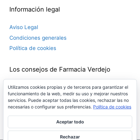
Información legal
Aviso Legal
Condiciones generales
Política de cookies
Los consejos de Farmacia Verdejo
Blog de consejos farmacéuticos.
Utilizamos cookies propias y de terceros para garantizar el
funcionamiento de la web, medir su uso y mejorar nuestros
Novedades, trucos, ideas, remedios, noticias…
servicios. Puede aceptar todas las cookies, rechazar las no
Todo sobre medicamentos, defensas,
necesarias o configurar sus preferencias.
Política de cookies
cosmética, salud, bienestar…
Con la experiencia del equipo de la Farmacia
Aceptar todo
Verdejo. Toda una vida junto a ti.
Rechazar